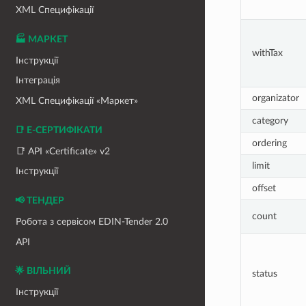
XML Специфікації
🏭 МАРКЕТ
withTax
Інструкції
Інтеграція
organizator
XML Специфікації «Маркет»
category
📑 Е-СЕРТИФІКАТИ
ordering
📑 API «Certificate» v2
limit
Інструкції
offset
📢 ТЕНДЕР
count
Робота з сервісом EDIN-Tender 2.0
API
🌟 ВІЛЬНИЙ
status
Інструкції