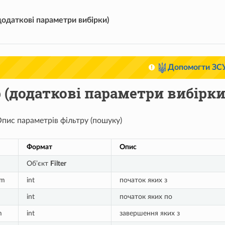
додаткові параметри вибірки)
Допомогти ЗС
 (додаткові параметри вибірки
Опис параметрів фільтру (пошуку)
Формат
Опис
Об’єкт
Filter
om
int
початок яких з
int
початок яких по
m
int
завершення яких з