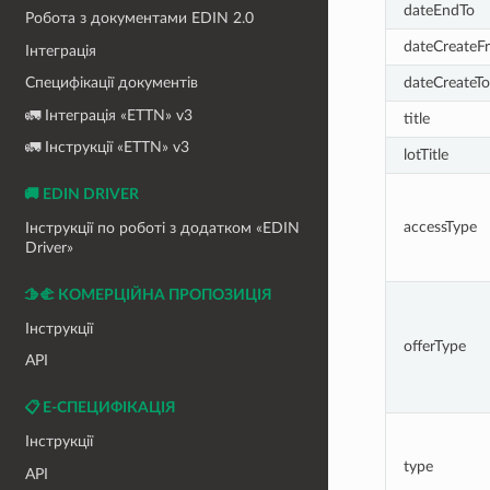
dateEndTo
Робота з документами EDIN 2.0
dateCreateF
Інтеграція
dateCreateTo
Специфікації документів
🚛 Інтеграція «ETTN» v3
title
🚛 Інструкції «ETTN» v3
lotTitle
🚚 EDIN DRIVER
accessType
Інструкції по роботі з додатком «EDIN
Driver»
🫱‍🫲 КОМЕРЦІЙНА ПРОПОЗИЦІЯ
Інструкції
offerType
API
📋 Е-СПЕЦИФІКАЦІЯ
Інструкції
type
API