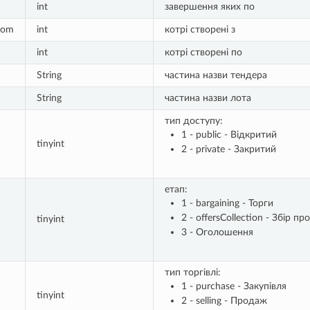
int
завершення яких по
rom
int
котрі створені з
int
котрі створені по
String
частина назви тендера
String
частина назви лота
тип доступу:
1 - public - Відкритий
tinyint
2 - private - Закритий
етап:
1 - bargaining - Торги
2 - offersCollection - Збір пр
tinyint
3 - Оголошення
тип торгівлі:
1 - purchase - Закупівля
tinyint
2 - selling - Продаж