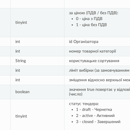
за ціною (ПДВ / без ПДВ):
0 - ціна з ПДВ
tinyint
1 - ціна без ПДВ
int
id Організатора
int
номер товарної категорії
String
користувацьке сортування
int
ліміт вибірки (за замовчуванням
int
зміщення відносно верхньої меж
значення true повертає у відпов
boolean
(число)
статус тендера:
1 - draft - Чернетка
2 - active - Активний
tinyint
3 - closed - Завершений