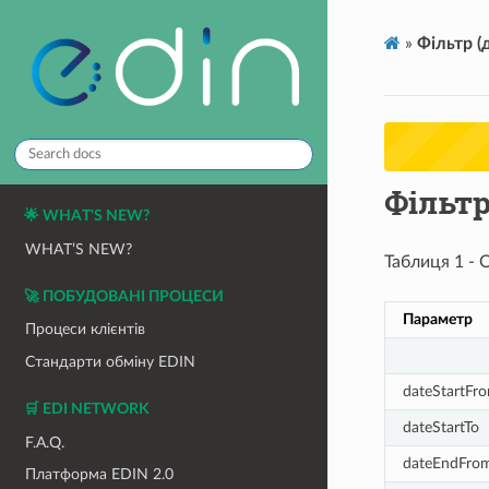
»
Фільтр (
Фільтр
🌟 WHAT'S NEW?
WHAT’S NEW?
Таблиця 1 - 
🚀 ПОБУДОВАНІ ПРОЦЕСИ
Параметр
Процеси клієнтів
Стандарти обміну EDIN
dateStartFr
🛒 EDI NETWORK
dateStartTo
F.A.Q.
dateEndFro
Платформа EDIN 2.0