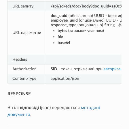
URL запиту
/api/sd/eds/doc/body?doc_uuid=aa0c929d
doc_uuid
(обов’язково) UUID - ідентифік
employee_uuid
(опціонально) UUID - іден
response_type
(опціонально) String - форм
bytes
(за замовчуванням)
URL параметри
file
base64
Headers
Authorization
SID
- токен, отриманий при
авторизації
Content-Type
application/json
RESPONSE
В тілі
відповіді
(json) передаються
метадані
документа
.