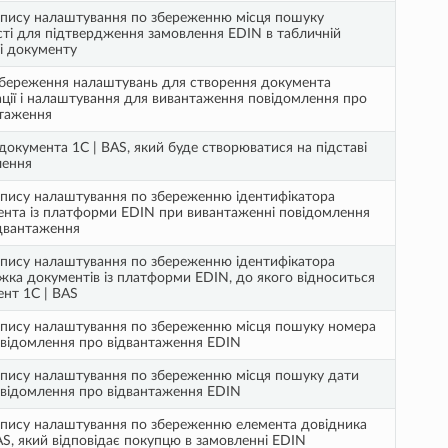
пису налаштування по збереженню місця пошуку
сті для підтвердження замовлення EDIN в табличній
і документу
береження налаштувань для створення документа
ації і налаштування для вивантаження повідомлення про
нтаження
документа 1С | BAS, який буде створюватися на підставі
лення
пису налаштування по збереженню ідентифікатора
нта із платформи EDIN при вивантаженні повідомлення
двантаження
пису налаштування по збереженню ідентифікатора
ка документів із платформи EDIN, до якого відноситься
нт 1С | BAS
пису налаштування по збереженню місця пошуку номера
відомлення про відвантаження EDIN
пису налаштування по збереженню місця пошуку дати
відомлення про відвантаження EDIN
пису налаштування по збереженню елемента довідника
AS, який відповідає покупцю в замовленні EDIN