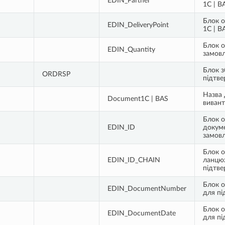
EDIN_Partner
1С | B
Блок о
EDIN_DeliveryPoint
1С | B
Блок о
EDIN_Quantity
замовл
Блок 
ORDRSP
підтв
Назва 
Document1С | BAS
виван
Блок о
EDIN_ID
докуме
замов
Блок о
EDIN_ID_CHAIN
ланцюж
підтв
Блок о
EDIN_DocumentNumber
для п
Блок о
EDIN_DocumentDate
для п