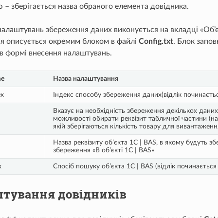
 – зберігається назва обраного елемента довідника.
алаштувань збереження даних виконується на вкладці «Об’є
я описується окремим блоком в файлі
Config.txt
. Блок запо
в формі внесення налаштувань.
me
Назва налаштування
ex
Індекс способу збереження даних(відлік починаєтьс
Вказує на необхідність збереження декількох даних
можливості обирати реквізит табличної частини (на
якій зберігаються кількість товару для вивантаженн
Назва реквізиту об’єкта 1С | BAS, в якому будуть з
збереження «В об’єкті 1С | BAS»
x
Спосіб пошуку об’єкта 1С | BAS (відлік починається 
штування довідників