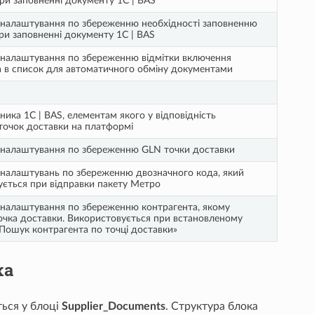
 при заповненні документу 1С | BAS
 налаштування по збереженню необхідності заповненню
ри заповненні документу 1С | BAS
 налаштування по збереженню відмітки включення
а в список для автоматичного обміну документами
ника 1С | BAS, елементам якого у відповідність
точок доставки на платформі
 налаштування по збереженню GLN точки доставки
 налаштувань по збереженню двозначного кода, який
ується при відправки пакету Метро
 налаштування по збереженню контрагента, якому
очка доставки. Використовується при встановленому
Пошук контрагента по точці доставки»
ка
ься у блоці
Supplier_Documents
. Структура блока