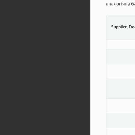
аналогічна б
Supplier_D