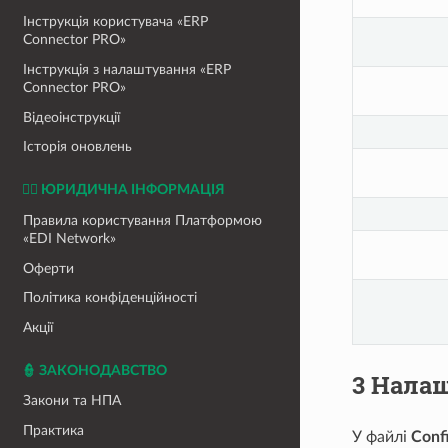
Інструкція користувача «ERP
Connector PRO»
Інструкція з налаштування «ERP
Connector PRO»
Відеоінструкції
Історія оновлень
👨‍⚖️ ЮРИДИЧНА ІНФОРМАЦІЯ
Правила користування Платформою
«EDI Network»
Оферти
Політика конфіденційності
Акції
👮 ЗАКОНОДАВСТВО
3 Нала
Закони та НПА
Практика
У файлі
Confi