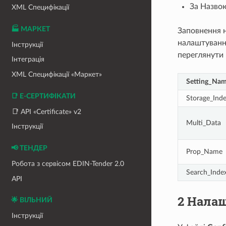
За Назвою
XML Специфікації
🏭 МАРКЕТ
Заповнення н
налаштуванн
Інструкції
переглянути 
Інтеграція
XML Специфікації «Маркет»
Setting_Na
📑 Е-СЕРТИФІКАТИ
Storage_Ind
📑 API «Certificate» v2
Multi_Data
Інструкції
📢 ТЕНДЕР
Prop_Name
Робота з сервісом EDIN-Tender 2.0
Search_Inde
API
2 Нала
🌟 ВІЛЬНИЙ
Інструкції