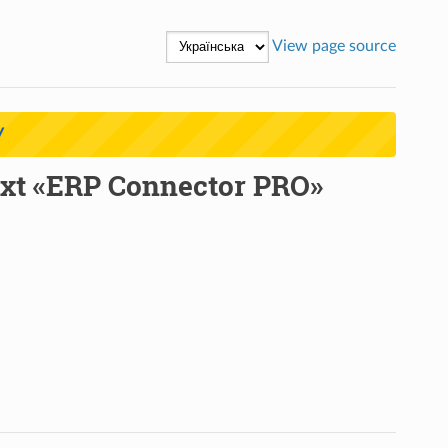
View page source
У
xt «ERP Connector PRO»