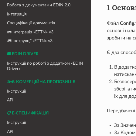
1 Осно
Робота з документами EDIN 2.0
Інтеграція
Специфікації документів
Файл
Config.
основні нала
🚛 Інтеграція «ETTN» v3
зробити на с
🚛 Інструкції «ETTN» v3
Є два спосо
🚚 EDIN DRIVER
Інструкції по роботі з додатком «EDIN
В додатко
Driver»
натисканн
Безпосере
🫱‍🫲 КОМЕРЦІЙНА ПРОПОЗИЦІЯ
зберігати
Інструкції
їх для до
API
Передбачені 
📋 Е-СПЕЦИФІКАЦІЯ
Інструкції
За Значен
API
За Кодом 