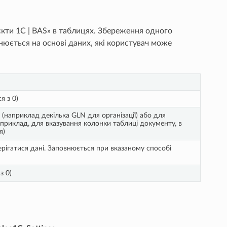
кти 1С | BAS» в таблицях. Збереження одного
внюється на основі даних, які користувач може
я з 0)
 (наприклад декілька GLN для організації) або для
приклад, для вказування колонки таблиці документу, в
я)
берігатися дані. Заповнюється при вказаному способі
з 0)