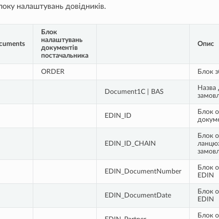
локу налаштувань довідників.
Блок
налаштувань
ocuments
Опис
документів
постачальника
ORDER
Блок з
Назва 
Document1С | BAS
замов
Блок о
EDIN_ID
докуме
Блок о
EDIN_ID_CHAIN
ланцюж
замов
Блок 
EDIN_DocumentNumber
EDIN
Блок 
EDIN_DocumentDate
EDIN
Блок о