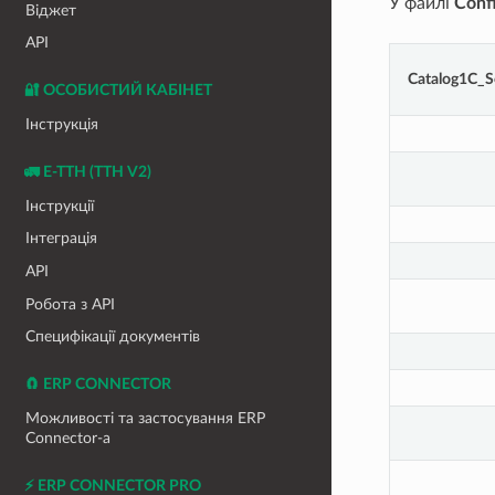
У файлі
Confi
Віджет
API
Catalog1C_S
🔐 ОСОБИСТИЙ КАБІНЕТ
Інструкція
🚛 Е-ТТН (ТТН V2)
Інструкції
Інтеграція
API
Робота з API
Специфікації документів
🧲 ERP CONNECTOR
Можливості та застосування ERP
Connector-а
⚡ ERP CONNECTOR PRO