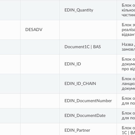
Блок о
EDIN_Quantity
кілько
частин
Блок з
DESADV
реаліз
відва
Назва 
Document1С | BAS
замов
Блок о
EDIN_ID
докуме
про ві
Блок о
EDIN_ID_CHAIN
ланцюж
докуме
Блок о
EDIN_DocumentNumber
для по
Блок о
EDIN_DocumentDate
для по
Блок о
EDIN_Partner
1С | B