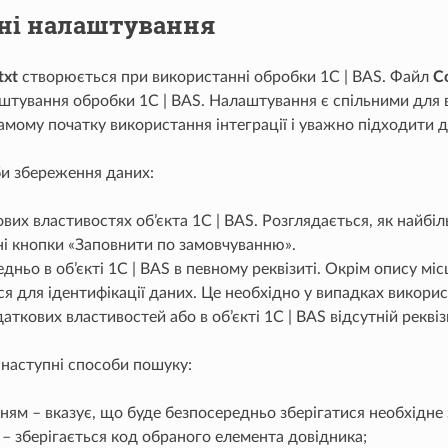
вні налаштування
txt
створюється при використанні обробки 1С | BAS. Файл
Co
штування обробки 1С | BAS. Налаштування є спільними для вс
амому початку використання інтеграції і уважно підходити д
би збереження даних:
вих властивостях об’єкта 1С | BAS. Розглядається, як найб
і кнопки «Заповнити по замовчуванню».
дньо в об’єкті 1С | BAS в певному реквізиті. Окрім опису м
ся для ідентифікації даних. Це необхідно у випадках викорис
даткових властивостей або в об’єкті 1С | BAS відсутній рекві
наступні способи пошуку:
ням – вказує, що буде безпосередньо зберігатися необхідне 
– зберігається код обраного елемента довідника;