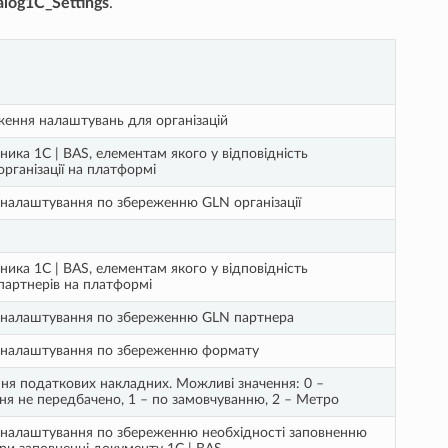
alog1C_Settings
.
ження налаштувань для організацій
ника 1С | BAS, елементам якого у відповідність
організації на платформі
 налаштування по збереженню GLN організації
ника 1С | BAS, елементам якого у відповідність
партнерів на платформі
 налаштування по збереженню GLN партнера
 налаштування по збереженню формату
ня податкових накладних. Можливі значення: 0 –
я не передбачено, 1 – по замовчуванню, 2 – Метро
 налаштування по збереженню необхідності заповненню