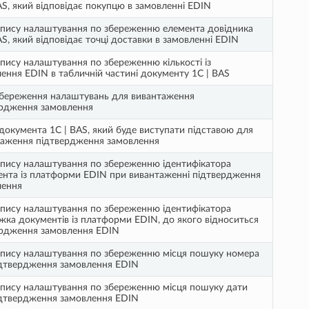
AS, який відповідає покупцю в замовленні EDIN
пису налаштування по збереженню елемента довідника
AS, який відповідає точці доставки в замовленні EDIN
пису налаштування по збереженню кількості із
ення EDIN в табличній частині документу 1С | BAS
збереження налаштувань для вивантаження
ердження замовлення
документа 1С | BAS, який буде виступати підставою для
таження підтвердження замовлення
пису налаштування по збереженню ідентифікатора
нта із платформи EDIN при вивантаженні підтвердження
лення
пису налаштування по збереженню ідентифікатора
ка документів із платформи EDIN, до якого відноситься
ердження замовлення EDIN
пису налаштування по збереженню місця пошуку номера
ідтвердження замовлення EDIN
пису налаштування по збереженню місця пошуку дати
ідтвердження замовлення EDIN