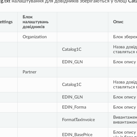
g.txt
налаштування для довідників зберігаються у блоці
Cat
Блок
ettings
налаштувань
Опис
довідників
Organization
Блок збере
Назва довід
Catalog1C
ставляться 
EDIN_GLN
Блок опису
Partner
Назва довід
Catalog1C
ставляться 
EDIN_GLN
Блок опису
EDIN_Forma
Блок опису
Вивантажен
FormatTaxInvoice
вивантаженн
Блок опису
EDIN_BasePrice