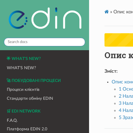
»
Опис кон
Опис к
🌟 WHAT'S NEW?
WHAT’S NEW?
Зміст:
🚀 ПОБУДОВАНІ ПРОЦЕСИ
Опис конф
1 Осн
Процеси клієнтів
2 Нал
Стандарти обміну EDIN
3 Нал
4 Нал
🛒 EDI NETWORK
5 Зраз
F.A.Q.
Платформа EDIN 2.0