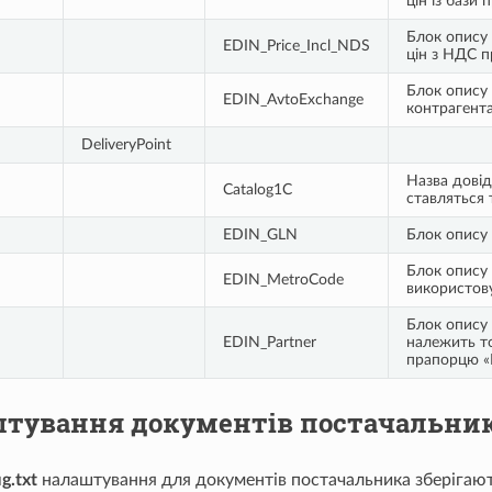
цін із бази
Блок опису
EDIN_Price_Incl_NDS
цін з НДС п
Блок опису
EDIN_AvtoExchange
контрагент
DeliveryPoint
Назва довід
Catalog1C
ставляться 
EDIN_GLN
Блок опису
Блок опису
EDIN_MetroCode
використов
Блок опису
EDIN_Partner
належить т
прапорцю «
штування документів постачальни
g.txt
налаштування для документів постачальника зберігают