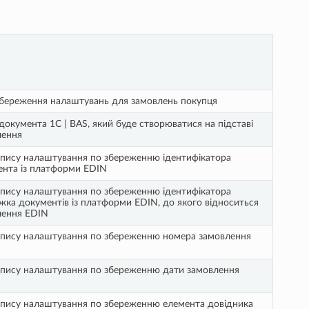
береження налаштувань для замовлень покупця
документа 1С | BAS, який буде створюватися на підставі
лення
пису налаштування по збереженню ідентифікатора
нта із платформи EDIN
пису налаштування по збереженню ідентифікатора
ка документів із платформи EDIN, до якого відноситься
лення EDIN
опису налаштування по збереженню номера замовлення
опису налаштування по збереженню дати замовлення
пису налаштування по збереженню елемента довідника