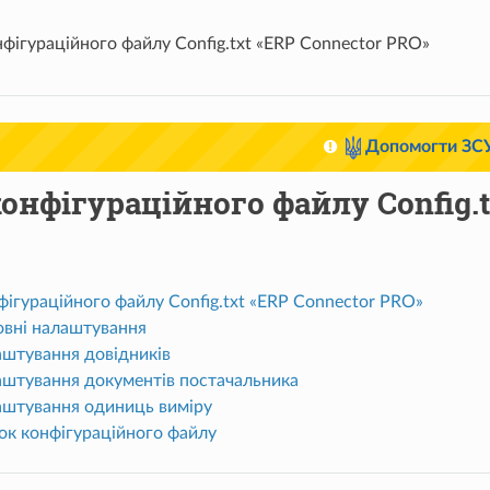
фігураційного файлу Config.txt «ERP Connector PRO»
Допомогти ЗС
онфігураційного файлу Config.t
ігураційного файлу Config.txt «ERP Connector PRO»
овні налаштування
аштування довідників
аштування документів постачальника
аштування одиниць виміру
ок конфігураційного файлу