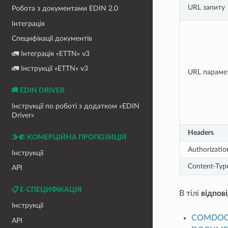
URL запиту
Робота з документами EDIN 2.0
Інтеграція
Специфікації документів
🚛 Інтеграція «ETTN» v3
🚛 Інструкції «ETTN» v3
URL параме
🚚 EDIN DRIVER
Інструкції по роботі з додатком «EDIN
Driver»
Headers
🫱‍🫲 КОМЕРЦІЙНА ПРОПОЗИЦІЯ
Authorizatio
Інструкції
Content-Typ
API
📋 Е-СПЕЦИФІКАЦІЯ
В тілі
відпові
Інструкції
COMDOC
API