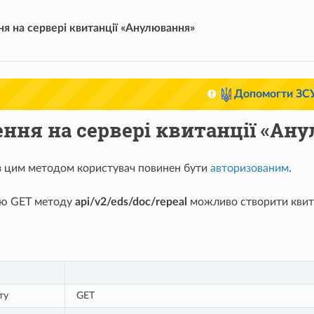
я на сервері квитанції «Анулювання»
Допомогти ЗС
ння на сервері квитанції «Ан
з цим методом користувач повинен бути
авторизованим
.
ою GET методу
api/v2/eds/doc/repeal
можливо створити квит
ту
GET