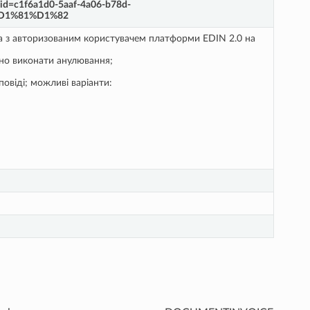
id=c1f6a1d0-5aaf-4a06-b78d-
%D1%81%D1%82
ана з авторизованим користувачем платформи EDIN 2.0 на
бно виконати анулювання;
повіді; можливі варіанти: