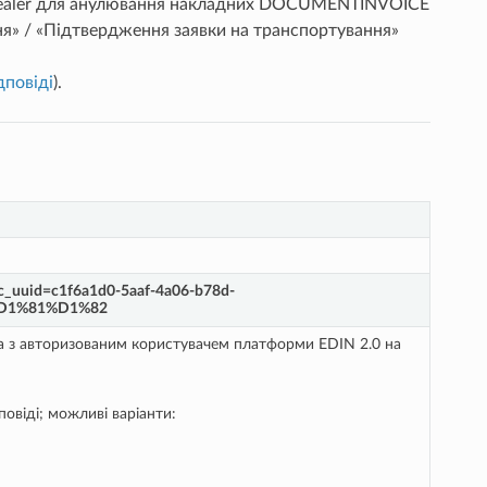
pealer для анулювання накладних DOCUMENTINVOICE
я» / «Підтвердження заявки на транспортування»
дповіді
).
_uuid=c1f6a1d0-5aaf-4a06-b78d-
%D1%81%D1%82
ана з авторизованим користувачем платформи EDIN 2.0 на
повіді; можливі варіанти: