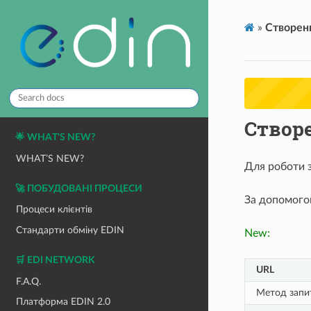
»
Створенн
Створе
🌟 WHAT'S NEW?
WHAT’S NEW?
Для роботи 
🚀 ПОБУДОВАНІ ПРОЦЕСИ
За допомог
Процеси клієнтів
Стандарти обміну EDIN
New:
🛒 EDI NETWORK
URL
F.A.Q.
Метод запи
Платформа EDIN 2.0