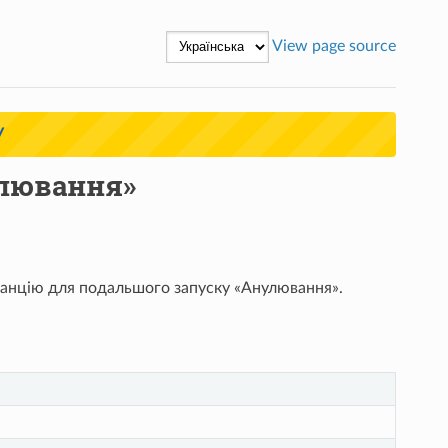
View page source
У
улювання»
анцію для подальшого запуску «Анулювання».