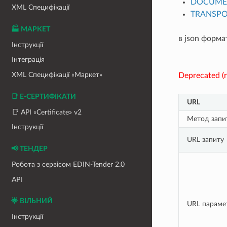
DOCUME
XML Специфікації
TRANSPO
🏭 МАРКЕТ
в json форма
Інструкції
Інтеграція
XML Специфікації «Маркет»
Deprecated (r
📑 Е-СЕРТИФІКАТИ
URL
📑 API «Certificate» v2
Метод запи
Інструкції
URL запиту
📢 ТЕНДЕР
Робота з сервісом EDIN-Tender 2.0
API
🌟 ВІЛЬНИЙ
URL параме
Інструкції