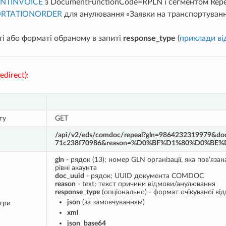
NTINVOICE
з DocumentFunctionCode=RPLN і сегментом Re
RTATIONORDER
для анулювання «Заявки на транспортуванн
ті або форматі обраному в запиті
response_type
(
приклади ві
edirect):
ту
GET
/api/v2/eds/comdoc/repeal?gln=9864232319979&doc
71c238f70986&reason=%D0%BF%D1%80%D0%BE
gln
- рядок (13); номер GLN організації, яка пов’яз
рівні акаунта
doc_uuid
- рядок; UUID документа COMDOC
reason
- text; текст причини відмови/анулювання
response_type
(опціонально) - формат очікуваної від
json
(за замовчуванням)
три
xml
json_base64