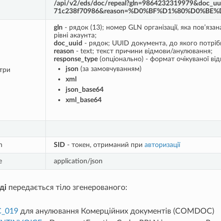
/api/v2/eds/doc/repeal?gln=9864232319979&doc_uu
71c238f70986&reason=%D0%BF%D1%80%D0%BE
gln
- рядок (13); номер GLN організації, яка пов’яз
рівні акаунта;
doc_uuid
- рядок; UUID документа, до якого потрі
reason
- text; текст причини відмови/анулювання;
response_type
(опціонально) - формат очікуваної від
json
(за замовчуванням)
три
xml
json_base64
xml_base64
n
SID
- токен, отриманий при
авторизації
e
application/json
ді
передається тіло згенерованого:
_019
для анулювання Комерційних документів (COMDOC)