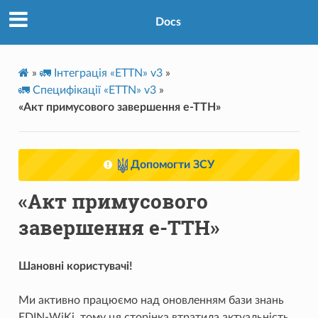
Docs
»
🚛 Інтеграція «ETTN» v3
»
🚛 Специфікації «ETTN» v3
»
«Акт примусового завершення е-ТТН»
Допомогти ЗСУ
«Акт примусового
завершення е-ТТН»
Шановні користувачі!
Ми активно працюємо над оновленням бази знань
EDIN-WiKi, тому ця сторінка втратила актуальність.