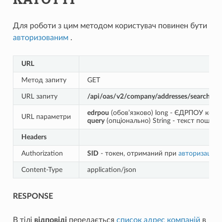
Для роботи з цим методом користувач повинен бути
авторизованим
.
URL
Метод запиту
GET
URL запиту
/api/oas/v2/company/addresses/search?
edrpou
(обов’язково) long - ЄДРПОУ компа
URL параметри
query
(опціонально) String - текст пошук
Headers
Authorization
SID
- токен, отриманий при
авторизації
Content-Type
application/json
RESPONSE
В тілі
відповіді
передається
список адрес компаній
в