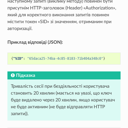
наступному запиті (виклику методу) повинен бути
присутнім HTTP-заголовок (Header) «Authorization»,
який для коректного виконання запитів повинен
містити токен «SID» зі значенням, отриманим при
авторизації.
Приклад відповіді (JSON):
{
"SID"
:
"65daca25-74ba-4c85-8183-71b404a348c0"
}
Підказка
Тривалість сесії при бездіяльності користувача
становить 20 хвилин (мається на увазі, що ключ
буде видалено через 20 хвилин, якщо користувач
не буде активним (не буде відправляти HTTP
запити)).