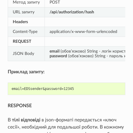
Метод запиту
POST
URL запиту
/api/authorization/hash
Headers
Content-Type
application/x-www-form-urlencoded
REQUEST
email
(обов’язково) String - логін користува
JSON Body
password
(обов’язково) String - пароль ко
Приклад запиту:
RESPONSE
В
тілі відповіді
в json-форматі передається «ключ
сесії», необхідний для подальшої роботи. В кожному