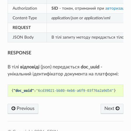
Authorization
SID
- токен, отриманий при
авторизації
Content-Type
application/json
or
application/xml
REQUEST
JSON Body
В тілі запиту методу передається тіло д
RESPONSE
В тілі
відповіді
(json) передається
doc_uuid
-
унікальний ідентифікатор документа на платформі:
{
"doc_uuid"
:
"6cd39021-bb80-4eb6-a6f9-03f76a2a9d54"
}
Previous
Next