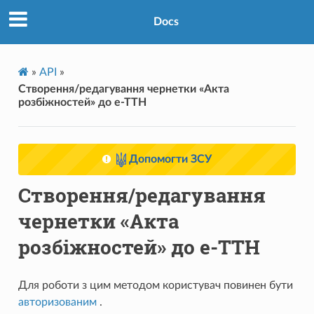
Docs
»
API
»
Створення/редагування чернетки «Акта
розбіжностей» до е-ТТН
Допомогти ЗСУ
Створення/редагування
чернетки «Акта
розбіжностей» до е-ТТН
Для роботи з цим методом користувач повинен бути
авторизованим
.