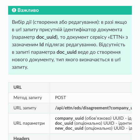
Важливо
Вибір дії (створення або редагування): в разі якщо
в url запиту присутній ідентифікатор документа
(параметр
doc_uuid
), то документ сервісу «ETTN» з
зазначеним
Id
підлягає редагуванню. Відсутність
в запиті параметра
doc_uuid
веде до створення
нового документу, тип якого визначається в url
запиту.
URL
Метод запиту
POST
URL запиту
/api/ettn/eds/disagreement?company_uui
company_uuid
(обов’язково) UUID - ідент
URL параметри
doc_uuid
(опціонально) UUID - ідентифік
new_doc_uuid
(опціонально) UUID - іден
Headers