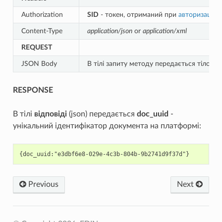
Authorization
SID
- токен, отриманий при
авторизації
Content-Type
application/json
or
application/xml
REQUEST
JSON Body
В тілі запиту методу передається тіло д
RESPONSE
В тілі
відповіді
(json) передається
doc_uuid
-
унікальний ідентифікатор документа на платформі:
Previous
Next