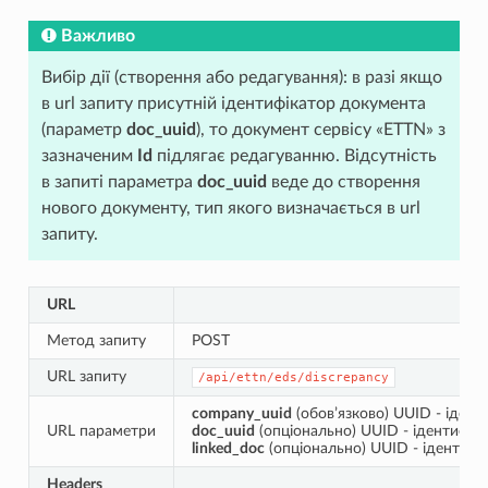
Важливо
Вибір дії (створення або редагування): в разі якщо
в url запиту присутній ідентифікатор документа
(параметр
doc_uuid
), то документ сервісу «ETTN» з
зазначеним
Id
підлягає редагуванню. Відсутність
в запиті параметра
doc_uuid
веде до створення
нового документу, тип якого визначається в url
запиту.
URL
Метод запиту
POST
URL запиту
/api/ettn/eds/discrepancy
company_uuid
(обов’язково) UUID - ідент
URL параметри
doc_uuid
(опціонально) UUID - ідентифік
linked_doc
(опціонально) UUID - ідентифі
Headers